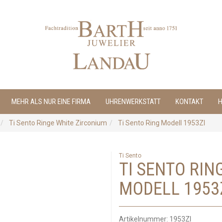
MEHR ALS NUR EINE FIRMA
UHRENWERKSTATT
KONTAKT
H
Ti Sento Ringe White Zirconium
Ti Sento Ring Modell 1953ZI
Ti Sento
TI SENTO RIN
MODELL 1953
Artikelnummer:
1953ZI