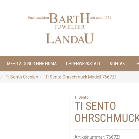
MEHR ALS NUR EINE FIRMA
UHRENWERKSTATT
KONTAKT
H
Ti Sento Creolen
Ti Sento Ohrschmuck Modell 7667ZI
Ti Sento
TI SENTO
OHRSCHMUCK 
Artikelnummer:
7667ZI