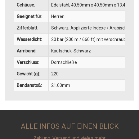
Gehäuse:
Edelstahl; 40.50mm x 40.50mm x 13.43mm; R
Geeignet für:
Herren
Zifferblatt:
Schwarz; Applizierte Indexe / Arabische Ziff
Wasserdicht:
20 bar (200 m / 660 ft) mit verschraubter Kr
Armband:
Kautschuk; Schwarz
Verschluss:
Dornschließe
Gewicht (g):
220
Bandanstoß:
21.00mm
ALLE INFOS AUF EINEN BLICK
Zahlung, Versand und vieles mehr